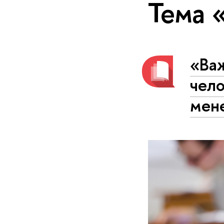
Тема 
«Ва
чело
мен