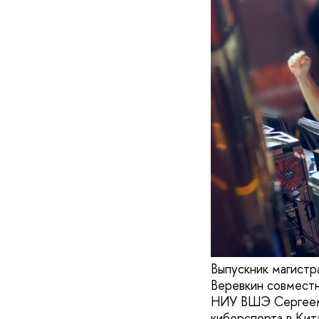
Выпускник магист
Веревкин совмест
НИУ ВШЭ Сергеем 
киберспорта в Кит