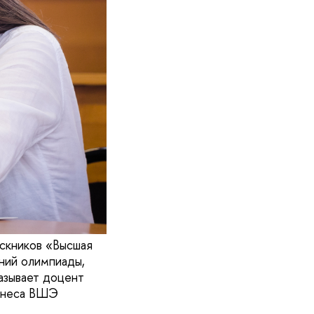
скников «Высшая
ений олимпиады,
азывает доцент
изнеса ВШЭ