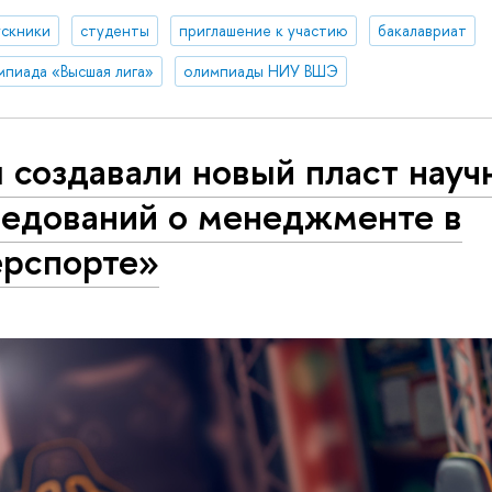
ускники
студенты
приглашение к участию
бакалавриат
мпиада «Высшая лига»
олимпиады НИУ ВШЭ
 создавали новый пласт науч
ледований о менеджменте в
ерспорте»