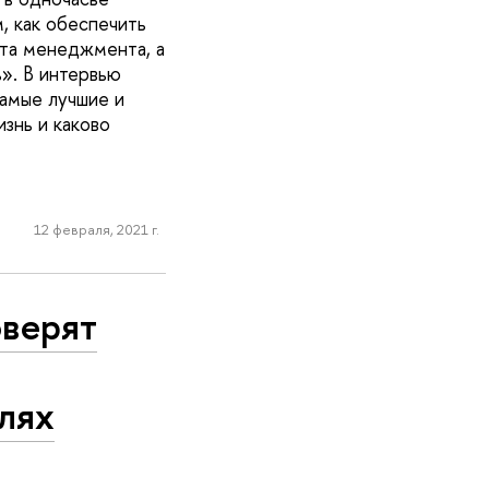
 как обеспечить
ета менеджмента, а
». В интервью
самые лучшие и
знь и каково
12 февраля, 2021 г.
оверят
слях