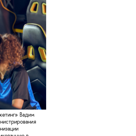
кетинг» Вадим
инистрирования
низации
икованную в