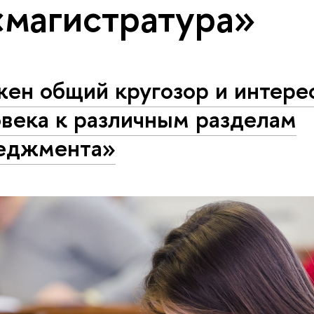
«магистратура»
жен общий кругозор и интере
века к различным разделам
еджмента»