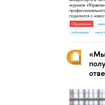
журнале «Управлен
профессионального
поделился с новос
Образование
идеи
публикации
магис
«Мы
пол
отв