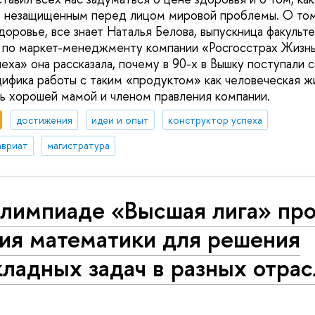
 незащищенным перед лицом мировой проблемы. О том,
доровье, все знает Наталья Белова, выпускница факульт
 по маркет-менеджменту компании «Росгосстрах Жизнь
еха» она рассказала, почему в 90-х в Вышку поступали 
цифика работы с таким «продуктом» как человеческая жи
 хорошей мамой и членом правления компании.
достижения
идеи и опыт
конструктор успеха
авриат
магистратура
олимпиаде «Высшая лига» пр
ния математики для решения
ладных задач в разных отра