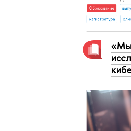
Образование
вып
магистратура
оли
«Мы
исс
киб