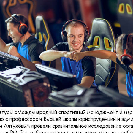
ратуры «Международный спортивный менеджмент и мар
но с профессором Высшей школы юриспруденции и адм
Алтуховым провели сравнительное исследование орга
ае и РФ. Эта работа переросла в научную статью, опубл