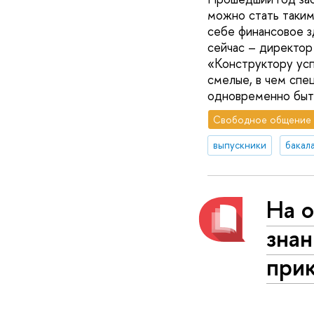
можно стать таким
себе финансовое з
сейчас – директор
«Конструктору усп
смелые, в чем спе
одновременно быть
Свободное общение
выпускники
бакал
На 
зна
прик