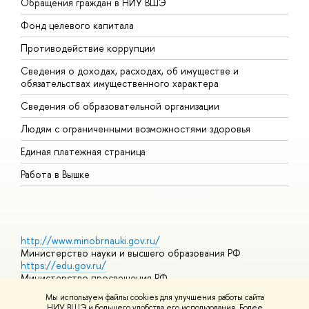
Обращения граждан в НИУ ВШЭ
А
Фонд целевого капитала
Д
Противодействие коррупции
Ц
Сведения о доходах, расходах, об имуществе и
Б
обязательствах имущественного характера
О
Сведения об образовательной организации
О
Людям с ограниченными возможностями здоровья
Единая платежная страница
Работа в Вышке
http://www.minobrnauki.gov.ru/
Министерство науки и высшего образования РФ
https://edu.gov.ru/
Министерство просвещения РФ
https://elearning.hse.ru/mooc
Мы используем файлы cookies для улучшения работы сайта
Массовые открытые онлайн-курсы
НИУ ВШЭ и большего удобства его использования. Более