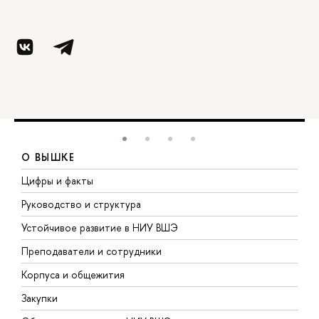
О ВЫШКЕ
Цифры и факты
Л
Руководство и структура
Д
Устойчивое развитие в НИУ ВШЭ
О
Преподаватели и сотрудники
П
Корпуса и общежития
В
Закупки
П