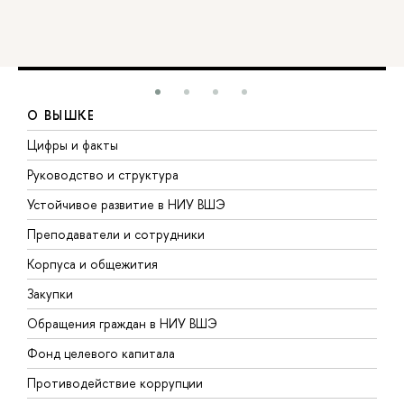
О ВЫШКЕ
Цифры и факты
Л
Руководство и структура
Д
Устойчивое развитие в НИУ ВШЭ
О
Преподаватели и сотрудники
П
Корпуса и общежития
В
Закупки
П
Обращения граждан в НИУ ВШЭ
А
Фонд целевого капитала
Д
Противодействие коррупции
Ц