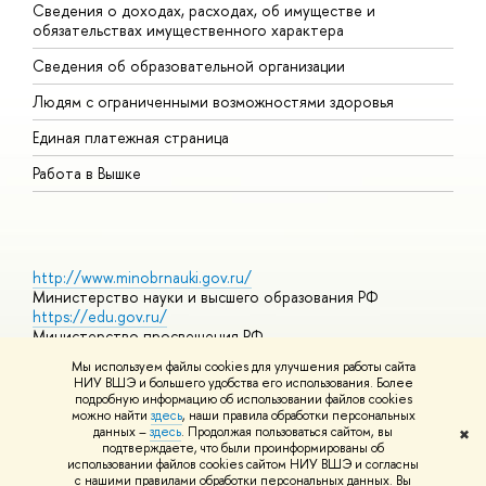
Сведения о доходах, расходах, об имуществе и
Б
обязательствах имущественного характера
О
Сведения об образовательной организации
О
Людям с ограниченными возможностями здоровья
Единая платежная страница
Работа в Вышке
http://www.minobrnauki.gov.ru/
Министерство науки и высшего образования РФ
https://edu.gov.ru/
Министерство просвещения РФ
https://elearning.hse.ru/mooc
Мы используем файлы cookies для улучшения работы сайта
Массовые открытые онлайн-курсы
НИУ ВШЭ и большего удобства его использования. Более
подробную информацию об использовании файлов cookies
можно найти
здесь
, наши правила обработки персональных
данных –
здесь
. Продолжая пользоваться сайтом, вы
✖
© НИУ ВШЭ 1993–2026
Адреса и контакты
Условия
подтверждаете, что были проинформированы об
использования материалов
Политика конфиденциальности
Карта
использовании файлов cookies сайтом НИУ ВШЭ и согласны
сайта
с нашими правилами обработки персональных данных. Вы