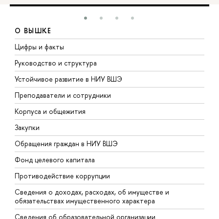
О ВЫШКЕ
Цифры и факты
Л
Руководство и структура
Д
Устойчивое развитие в НИУ ВШЭ
О
Преподаватели и сотрудники
П
Корпуса и общежития
В
Закупки
П
Обращения граждан в НИУ ВШЭ
А
Фонд целевого капитала
Д
Противодействие коррупции
Ц
Сведения о доходах, расходах, об имуществе и
Б
обязательствах имущественного характера
О
Сведения об образовательной организации