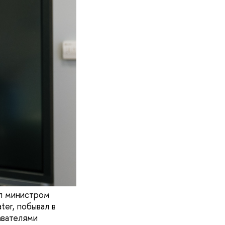
ал министром
ter, побывал в
авателями