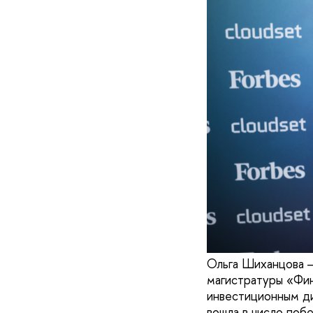
Ольга Шиханцова —
магистратуры «Фин
инвестиционным ди
вошла в число поб