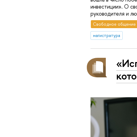
инвестиции». О св
руководителя и лю
Свободное общение
магистратура
«Ис
кото