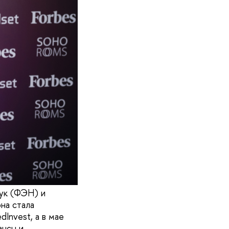
аук (ФЭН) и
на стала
Invest, а в мае
ансы и