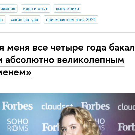
тижения
идеи и опыт
выпускники
ию
магистратура
приемная кампания 2021
 меня все четыре года бака
и абсолютно великолепным
менем»