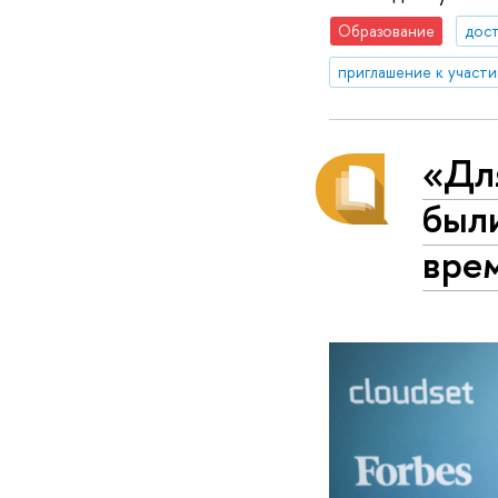
Образование
дос
приглашение к участ
«Для
был
вре