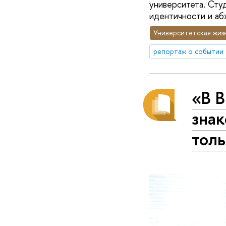
университета. Сту
идентичности и абх
Университетская жиз
репортаж о событии
«В 
зна
толь