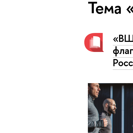
Тема 
«ВШ
флаг
Рос