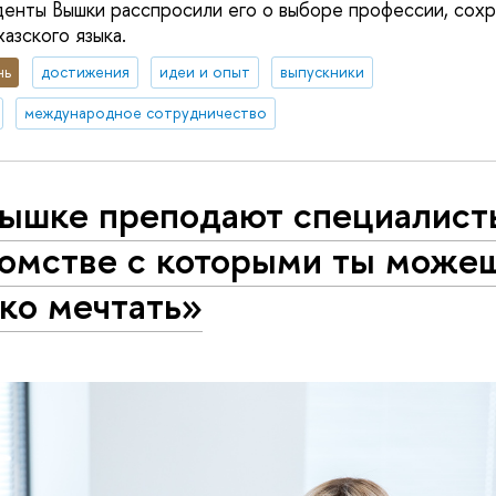
денты Вышки расспросили его о выборе профессии, сохр
азского языка.
нь
достижения
идеи и опыт
выпускники
международное сотрудничество
Вышке преподают специалист
комстве с которыми ты може
ко мечтать»