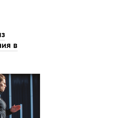
из
ния в