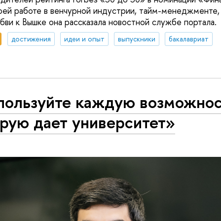
оей работе в венчурной индустрии, тайм-менеджменте
бви к Вышке она рассказала новостной службе портала.
достижения
идеи и опыт
выпускники
бакалавриат
пользуйте каждую возможнос
рую дает университет»