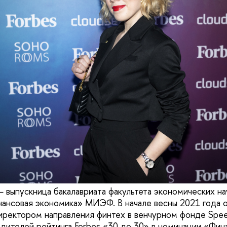
 выпускница бакалавриата факультета экономических н
ансовая экономика» МИЭФ. В начале весны 2021 года о
ректором направления финтех в венчурном фонде Speed
едителей рейтинга Forbes «30 до 30» в номинации «Фин