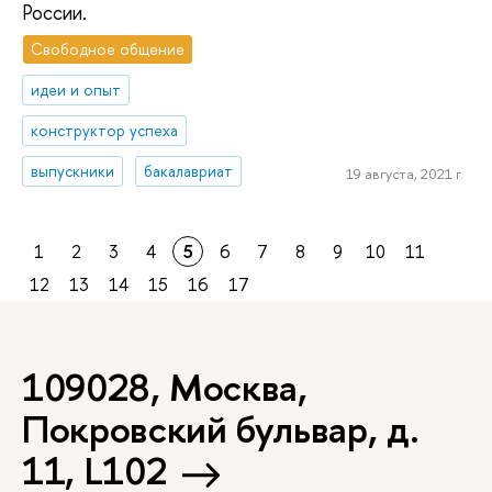
России.
Свободное общение
идеи и опыт
конструктор успеха
выпускники
бакалавриат
19 августа, 2021 г.
1
2
3
4
5
6
7
8
9
10
11
12
13
14
15
16
17
109028, Москва,
Покровский бульвар, д.
11, L102