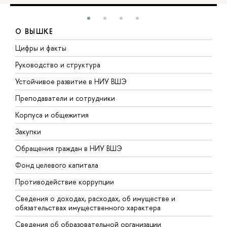
О ВЫШКЕ
Цифры и факты
Л
Руководство и структура
Д
Устойчивое развитие в НИУ ВШЭ
О
Преподаватели и сотрудники
П
Корпуса и общежития
В
Закупки
П
Обращения граждан в НИУ ВШЭ
А
Фонд целевого капитала
Д
Противодействие коррупции
Ц
Сведения о доходах, расходах, об имуществе и
Б
обязательствах имущественного характера
О
Сведения об образовательной организации