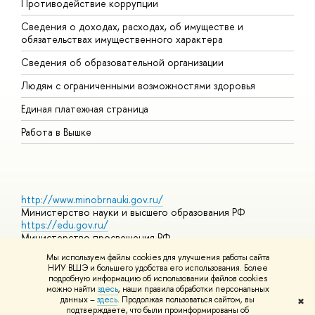
Противодействие коррупции
Ц
Сведения о доходах, расходах, об имуществе и
Б
обязательствах имущественного характера
О
Сведения об образовательной организации
О
Людям с ограниченными возможностями здоровья
Единая платежная страница
Работа в Вышке
http://www.minobrnauki.gov.ru/
Министерство науки и высшего образования РФ
https://edu.gov.ru/
Министерство просвещения РФ
https://elearning.hse.ru/mooc
Мы используем файлы cookies для улучшения работы сайта
Массовые открытые онлайн-курсы
НИУ ВШЭ и большего удобства его использования. Более
подробную информацию об использовании файлов cookies
можно найти
здесь
, наши правила обработки персональных
данных –
здесь
. Продолжая пользоваться сайтом, вы
✖
© НИУ ВШЭ 1993–2026
Адреса и контакты
Условия
подтверждаете, что были проинформированы об