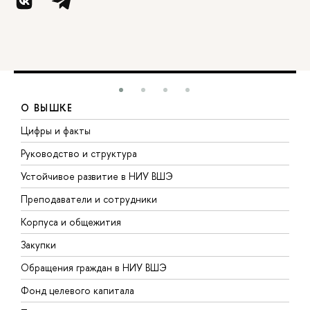
О ВЫШКЕ
Цифры и факты
Л
Руководство и структура
Д
Устойчивое развитие в НИУ ВШЭ
О
Преподаватели и сотрудники
П
Корпуса и общежития
В
Закупки
П
Обращения граждан в НИУ ВШЭ
А
Фонд целевого капитала
Д