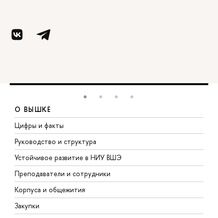
О ВЫШКЕ
Цифры и факты
Л
Руководство и структура
Д
Устойчивое развитие в НИУ ВШЭ
О
Преподаватели и сотрудники
П
Корпуса и общежития
В
Закупки
П