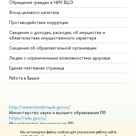
Обращения граждан в НИУ ВШЭ
А
Фонд целевого капитала
Д
Противодействие коррупции
Ц
Сведения о доходах, расходах, об имуществе и
Б
обязательствах имущественного характера
О
Сведения об образовательной организации
О
Людям с ограниченными возможностями здоровья
Единая платежная страница
Работа в Вышке
http://www.minobrnauki.gov.ru/
Министерство науки и высшего образования РФ
https://edu.gov.ru/
Министерство просвещения РФ
https://elearning.hse.ru/mooc
Мы используем файлы cookies для улучшения работы сайта
Массовые открытые онлайн-курсы