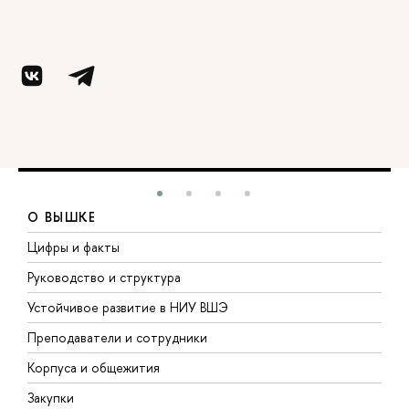
О ВЫШКЕ
Цифры и факты
Л
Руководство и структура
Д
Устойчивое развитие в НИУ ВШЭ
О
Преподаватели и сотрудники
П
Корпуса и общежития
В
Закупки
П