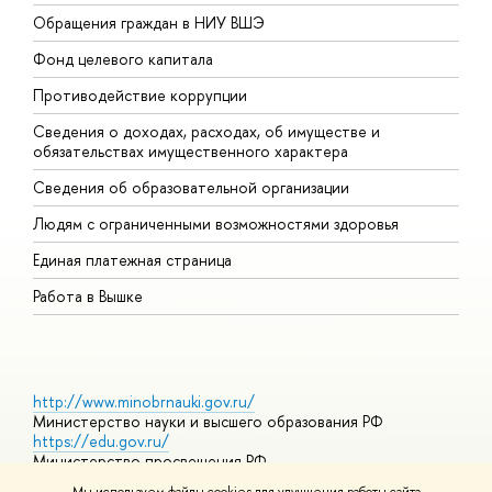
Обращения граждан в НИУ ВШЭ
А
Фонд целевого капитала
Д
Противодействие коррупции
Ц
Сведения о доходах, расходах, об имуществе и
Б
обязательствах имущественного характера
О
Сведения об образовательной организации
О
Людям с ограниченными возможностями здоровья
Единая платежная страница
Работа в Вышке
http://www.minobrnauki.gov.ru/
Министерство науки и высшего образования РФ
https://edu.gov.ru/
Министерство просвещения РФ
https://elearning.hse.ru/mooc