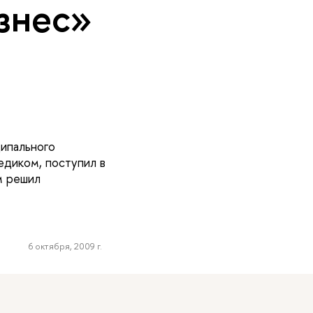
знес»
ципального
медиком, поступил в
м решил
6 октября, 2009 г.