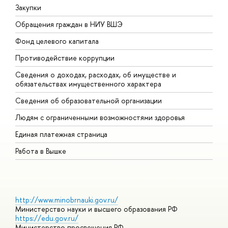
Закупки
П
Обращения граждан в НИУ ВШЭ
А
Фонд целевого капитала
Д
Противодействие коррупции
Ц
Сведения о доходах, расходах, об имуществе и
Б
обязательствах имущественного характера
О
Сведения об образовательной организации
О
Людям с ограниченными возможностями здоровья
Единая платежная страница
Работа в Вышке
http://www.minobrnauki.gov.ru/
Министерство науки и высшего образования РФ
https://edu.gov.ru/
Министерство просвещения РФ