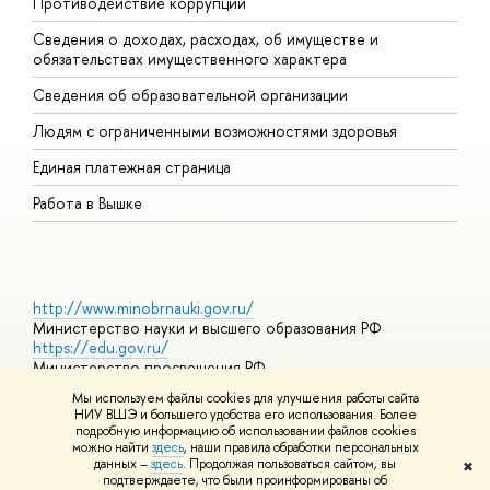
Противодействие коррупции
Ц
Сведения о доходах, расходах, об имуществе и
Б
обязательствах имущественного характера
О
Сведения об образовательной организации
О
Людям с ограниченными возможностями здоровья
Единая платежная страница
Работа в Вышке
http://www.minobrnauki.gov.ru/
Министерство науки и высшего образования РФ
https://edu.gov.ru/
Министерство просвещения РФ
https://elearning.hse.ru/mooc
Мы используем файлы cookies для улучшения работы сайта
Массовые открытые онлайн-курсы
НИУ ВШЭ и большего удобства его использования. Более
подробную информацию об использовании файлов cookies
можно найти
здесь
, наши правила обработки персональных
данных –
здесь
. Продолжая пользоваться сайтом, вы
✖
© НИУ ВШЭ 1993–2026
Адреса и контакты
Условия
подтверждаете, что были проинформированы об
использования материалов
Политика конфиденциальности
Карта