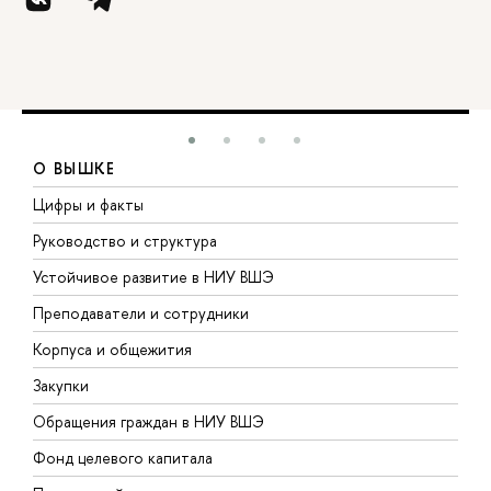
О ВЫШКЕ
Цифры и факты
Л
Руководство и структура
Д
Устойчивое развитие в НИУ ВШЭ
О
Преподаватели и сотрудники
П
Корпуса и общежития
В
Закупки
П
Обращения граждан в НИУ ВШЭ
А
Фонд целевого капитала
Д