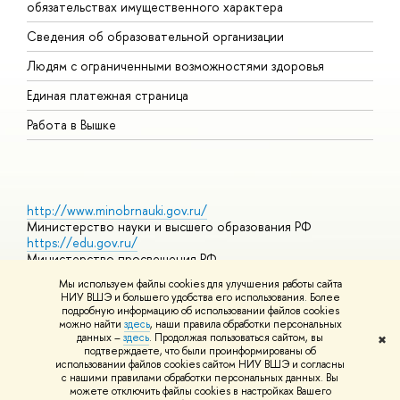
обязательствах имущественного характера
О
Сведения об образовательной организации
О
Людям с ограниченными возможностями здоровья
Единая платежная страница
Работа в Вышке
http://www.minobrnauki.gov.ru/
Министерство науки и высшего образования РФ
https://edu.gov.ru/
Министерство просвещения РФ
https://elearning.hse.ru/mooc
Мы используем файлы cookies для улучшения работы сайта
Массовые открытые онлайн-курсы
НИУ ВШЭ и большего удобства его использования. Более
подробную информацию об использовании файлов cookies
можно найти
здесь
, наши правила обработки персональных
данных –
здесь
. Продолжая пользоваться сайтом, вы
✖
© НИУ ВШЭ 1993–2026
Адреса и контакты
Условия
подтверждаете, что были проинформированы об
использования материалов
Политика конфиденциальности
Карта
использовании файлов cookies сайтом НИУ ВШЭ и согласны
сайта
с нашими правилами обработки персональных данных. Вы
Шрифты HSE Sans и HSE Slab разработаны в
Школе дизайна НИУ
можете отключить файлы cookies в настройках Вашего