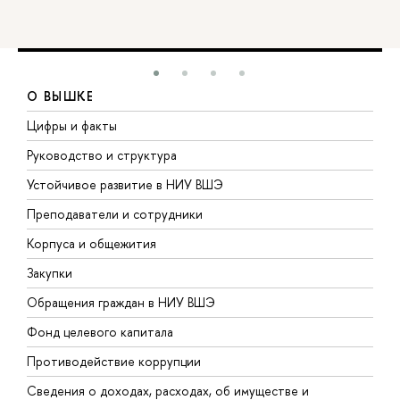
О ВЫШКЕ
Цифры и факты
Л
Руководство и структура
Д
Устойчивое развитие в НИУ ВШЭ
О
Преподаватели и сотрудники
П
Корпуса и общежития
В
Закупки
П
Обращения граждан в НИУ ВШЭ
А
Фонд целевого капитала
Д
Противодействие коррупции
Ц
Сведения о доходах, расходах, об имуществе и
Б