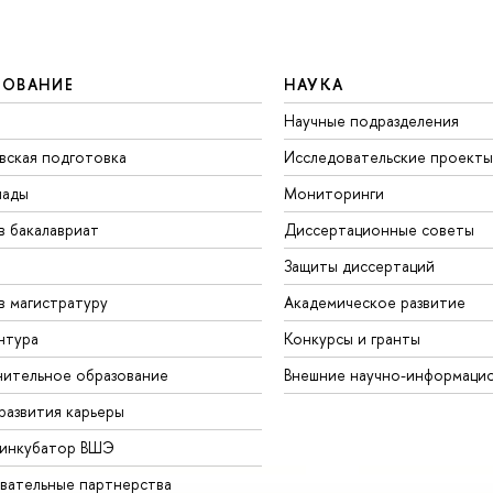
ЗОВАНИЕ
НАУКА
Научные подразделения
вская подготовка
Исследовательские проекты
иады
Мониторинги
в бакалавриат
Диссертационные советы
Защиты диссертаций
в магистратуру
Академическое развитие
нтура
Конкурсы и гранты
ительное образование
Внешние научно-информаци
развития карьеры
-инкубатор ВШЭ
вательные партнерства