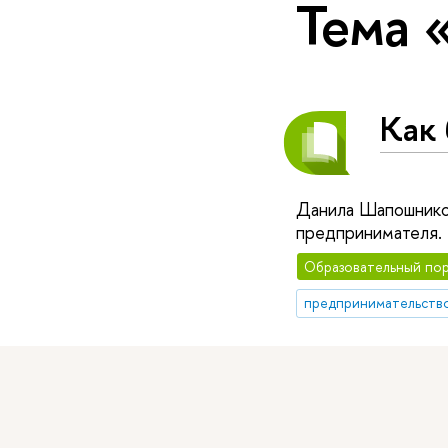
Тема 
Как 
Данила Шапошников
предпринимателя.
Образовательный по
предпринимательств