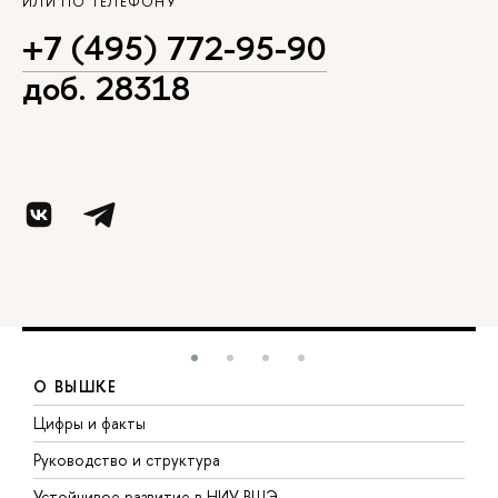
ИЛИ ПО ТЕЛЕФОНУ
+7 (495) 772-95-90
доб. 28318
О ВЫШКЕ
Цифры и факты
Л
Руководство и структура
Д
Устойчивое развитие в НИУ ВШЭ
О