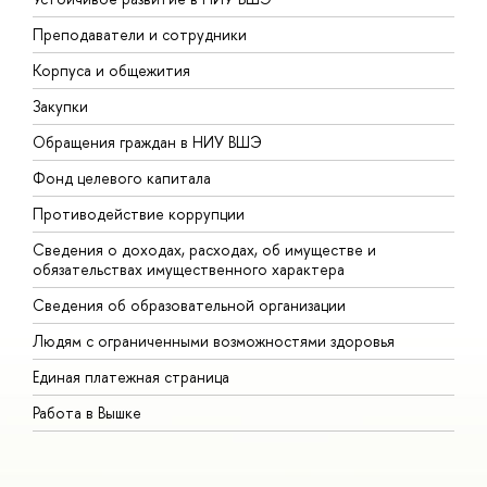
Преподаватели и сотрудники
П
Корпуса и общежития
В
Закупки
П
Обращения граждан в НИУ ВШЭ
А
Фонд целевого капитала
Д
Противодействие коррупции
Ц
Сведения о доходах, расходах, об имуществе и
Б
обязательствах имущественного характера
О
Сведения об образовательной организации
О
Людям с ограниченными возможностями здоровья
Единая платежная страница
Работа в Вышке