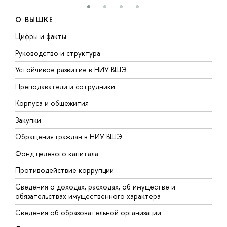
О ВЫШКЕ
Цифры и факты
Л
Руководство и структура
Д
Устойчивое развитие в НИУ ВШЭ
О
Преподаватели и сотрудники
П
Корпуса и общежития
В
Закупки
П
Обращения граждан в НИУ ВШЭ
А
Фонд целевого капитала
Д
Противодействие коррупции
Ц
Сведения о доходах, расходах, об имуществе и
Б
обязательствах имущественного характера
О
Сведения об образовательной организации
О