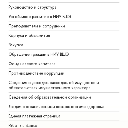
Руководство и структура
Д
Устойчивое развитие в НИУ ВШЭ
О
Преподаватели и сотрудники
П
Корпуса и общежития
В
Закупки
П
Обращения граждан в НИУ ВШЭ
А
Фонд целевого капитала
Д
Противодействие коррупции
Ц
Сведения о доходах, расходах, об имуществе и
Б
обязательствах имущественного характера
О
Сведения об образовательной организации
О
Людям с ограниченными возможностями здоровья
Единая платежная страница
Работа в Вышке