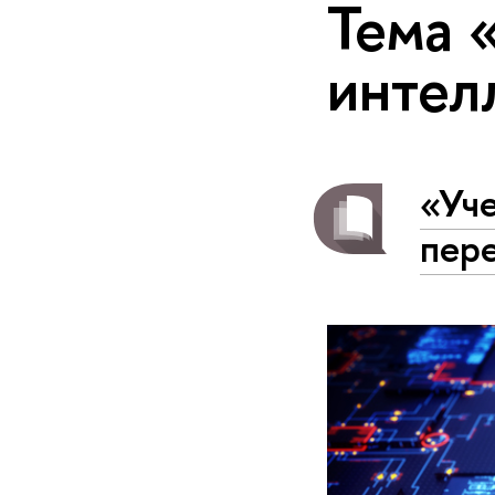
Тема 
интел
«Уче
пер