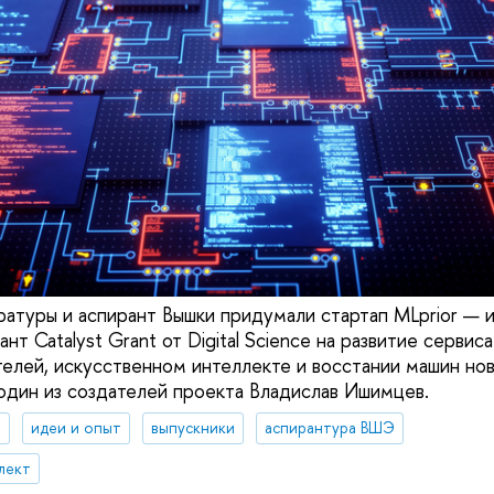
ратуры и аспирант Вышки придумали cтартап MLprior — 
т Catalyst Grant от Digital Science на развитие сервис
елей, искусственном интеллекте и восстании машин но
 один из создателей проекта Владислав Ишимцев.
я
идеи и опыт
выпускники
аспирантура ВШЭ
лект