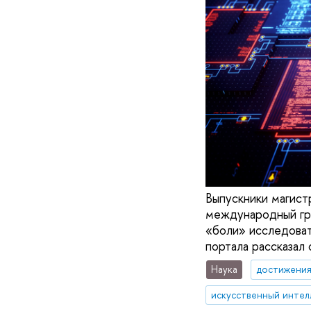
Выпускники магист
международный гран
«боли» исследоват
портала рассказал
Наука
достижени
искусственный интел