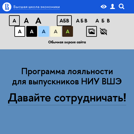
Высшая школа экономики
A
A
A
АБB
АБB
АБB
А
А
А
А
А
Обычная версия сайта
Программа лояльности
для выпускников НИУ ВШЭ
Давайте сотрудничать!