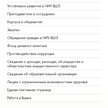
Устойчивое развитие в НИУ ВШЭ
О
Преподаватели и сотрудники
П
Корпуса и общежития
В
Закупки
П
Обращения граждан в НИУ ВШЭ
А
Фонд целевого капитала
Д
Противодействие коррупции
Ц
Сведения о доходах, расходах, об имуществе и
Б
обязательствах имущественного характера
О
Сведения об образовательной организации
О
Людям с ограниченными возможностями здоровья
Единая платежная страница
Работа в Вышке