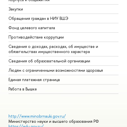
Закупки
П
Обращения граждан в НИУ ВШЭ
А
Фонд целевого капитала
Д
Противодействие коррупции
Ц
Сведения о доходах, расходах, об имуществе и
Б
обязательствах имущественного характера
О
Сведения об образовательной организации
О
Людям с ограниченными возможностями здоровья
Единая платежная страница
Работа в Вышке
http://www.minobrnauki.gov.ru/
Министерство науки и высшего образования РФ
https://edu.gov.ru/