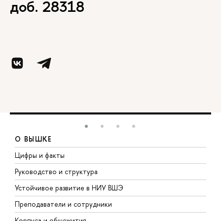
доб. 28318
О ВЫШКЕ
Цифры и факты
Л
Руководство и структура
Д
Устойчивое развитие в НИУ ВШЭ
О
Преподаватели и сотрудники
П
Корпуса и общежития
В