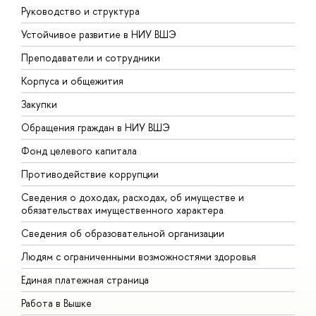
Руководство и структура
Д
Устойчивое развитие в НИУ ВШЭ
О
Преподаватели и сотрудники
П
Корпуса и общежития
В
Закупки
П
Обращения граждан в НИУ ВШЭ
А
Фонд целевого капитала
Д
Противодействие коррупции
Ц
Сведения о доходах, расходах, об имуществе и
Б
обязательствах имущественного характера
О
Сведения об образовательной организации
О
Людям с ограниченными возможностями здоровья
Единая платежная страница
Работа в Вышке