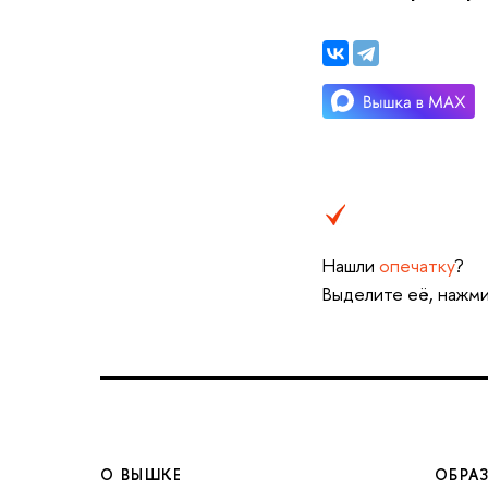
Нашли
опечатку
?
ыделите её, нажмит
О ВЫШКЕ
ОБРА