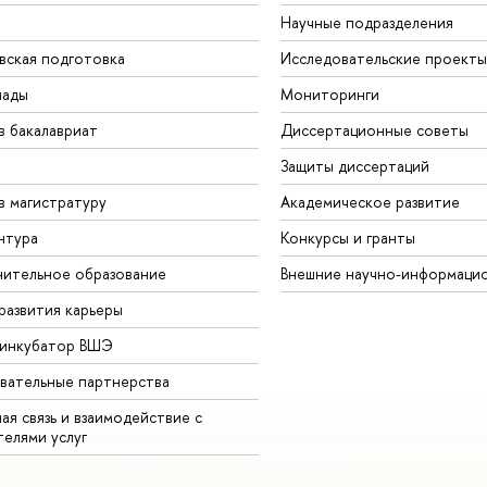
Научные подразделения
вская подготовка
Исследовательские проекты
иады
Мониторинги
в бакалавриат
Диссертационные советы
Защиты диссертаций
в магистратуру
Академическое развитие
нтура
Конкурсы и гранты
ительное образование
нешние научно-информацио
развития карьеры
-инкубатор ВШЭ
вательные партнерства
ая связь и взаимодействие с
телями услу