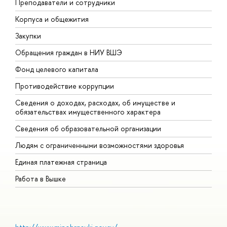
Преподаватели и сотрудники
П
Корпуса и общежития
В
Закупки
П
Обращения граждан в НИУ ВШЭ
А
Фонд целевого капитала
Д
Противодействие коррупции
Ц
Сведения о доходах, расходах, об имуществе и
Б
обязательствах имущественного характера
О
Сведения об образовательной организации
О
Людям с ограниченными возможностями здоровья
Единая платежная страница
Работа в Вышке